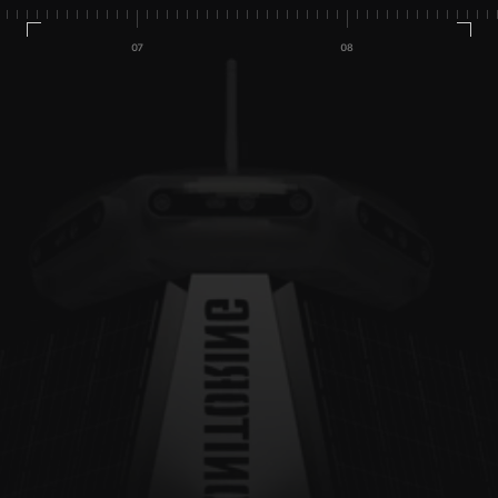
Home
Produkty
Blog
O nas
Case studies
Kontakt
Szukasz kompleksowego 
Boje pomiarowe, Drony 
systemu monitoringu?
wodne ROV i USV, 
Kamery AI
+48 728 197 849
kontakt@mobilemonitoring.pl