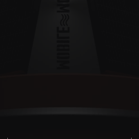
Monitoring jakości wody 
(Based in Gdańsk)
MOBILE
MONITORING
Linkedin
x.com
2025@ designed by instant_szela