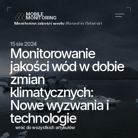
MOBILE
MONITORING
Monitoring jakości wody 
(Based in Gdańsk)
+48 728 197 849
kontakt@mobilemonitoring.pl
15 sie 2024
Linkedin
Monitorowanie 
jakości wód w dobie 
Home
zmian 
Produkty
klimatycznych: 
Blog
Nowe wyzwania i 
O nas
technologie
Case studies
Kontakt
wróć do wszystkich artykułów