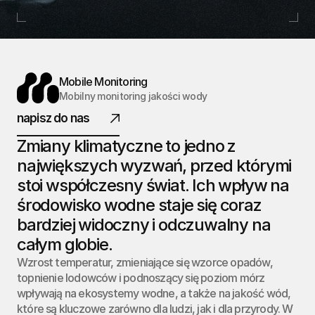
ILE
ITORING
Mobile Monitoring
Mobilny monitoring jakości wody
napisz do nas
Zmiany klimatyczne to jedno z 
2025@ designed by instant_szela
największych wyzwań, przed którymi 
stoi współczesny świat. Ich wpływ na 
środowisko wodne staje się coraz 
bardziej widoczny i odczuwalny na 
całym globie.
Wzrost temperatur, zmieniające się wzorce opadów, 
topnienie lodowców i podnoszący się poziom mórz 
wpływają na ekosystemy wodne, a także na jakość wód, 
które są kluczowe zarówno dla ludzi, jak i dla przyrody. W 